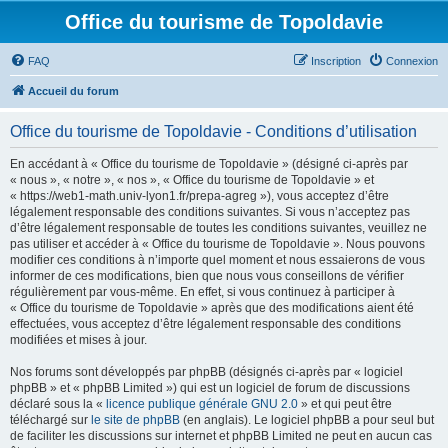
Office du tourisme de Topoldavie
FAQ
Inscription
Connexion
Accueil du forum
Office du tourisme de Topoldavie - Conditions d’utilisation
En accédant à « Office du tourisme de Topoldavie » (désigné ci-après par
« nous », « notre », « nos », « Office du tourisme de Topoldavie » et
« https://web1-math.univ-lyon1.fr/prepa-agreg »), vous acceptez d’être
légalement responsable des conditions suivantes. Si vous n’acceptez pas
d’être légalement responsable de toutes les conditions suivantes, veuillez ne
pas utiliser et accéder à « Office du tourisme de Topoldavie ». Nous pouvons
modifier ces conditions à n’importe quel moment et nous essaierons de vous
informer de ces modifications, bien que nous vous conseillons de vérifier
régulièrement par vous-même. En effet, si vous continuez à participer à
« Office du tourisme de Topoldavie » après que des modifications aient été
effectuées, vous acceptez d’être légalement responsable des conditions
modifiées et mises à jour.
Nos forums sont développés par phpBB (désignés ci-après par « logiciel
phpBB » et « phpBB Limited ») qui est un logiciel de forum de discussions
déclaré sous la «
licence publique générale GNU 2.0
» et qui peut être
téléchargé sur
le site de phpBB
(en anglais). Le logiciel phpBB a pour seul but
de faciliter les discussions sur internet et phpBB Limited ne peut en aucun cas