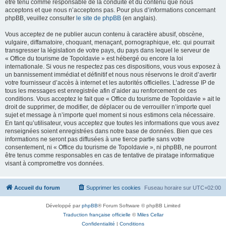
être tenu comme responsable de la conduite et du contenu que nous
acceptons et que nous n’acceptons pas. Pour plus d’informations concernant
phpBB, veuillez consulter
le site de phpBB
(en anglais).
Vous acceptez de ne publier aucun contenu à caractère abusif, obscène,
vulgaire, diffamatoire, choquant, menaçant, pornographique, etc. qui pourrait
transgresser la législation de votre pays, du pays dans lequel le serveur de
« Office du tourisme de Topoldavie » est hébergé ou encore la loi
internationale. Si vous ne respectez pas ces dispositions, vous vous exposez à
un bannissement immédiat et définitif et nous nous réservons le droit d’avertir
votre fournisseur d’accès à internet et les autorités officielles. L’adresse IP de
tous les messages est enregistrée afin d’aider au renforcement de ces
conditions. Vous acceptez le fait que « Office du tourisme de Topoldavie » ait le
droit de supprimer, de modifier, de déplacer ou de verrouiller n’importe quel
sujet et message à n’importe quel moment si nous estimons cela nécessaire.
En tant qu’utilisateur, vous acceptez que toutes les informations que vous avez
renseignées soient enregistrées dans notre base de données. Bien que ces
informations ne seront pas diffusées à une tierce partie sans votre
consentement, ni « Office du tourisme de Topoldavie », ni phpBB, ne pourront
être tenus comme responsables en cas de tentative de piratage informatique
visant à compromettre vos données.
Accueil du forum
Supprimer les cookies
Fuseau horaire sur
UTC+02:00
Développé par
phpBB
® Forum Software © phpBB Limited
Traduction française officielle
©
Miles Cellar
Confidentialité
|
Conditions