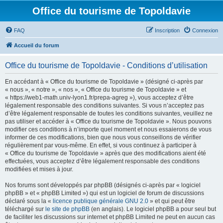
Office du tourisme de Topoldavie
FAQ
Inscription
Connexion
Accueil du forum
Office du tourisme de Topoldavie - Conditions d’utilisation
En accédant à « Office du tourisme de Topoldavie » (désigné ci-après par
« nous », « notre », « nos », « Office du tourisme de Topoldavie » et
« https://web1-math.univ-lyon1.fr/prepa-agreg »), vous acceptez d’être
légalement responsable des conditions suivantes. Si vous n’acceptez pas
d’être légalement responsable de toutes les conditions suivantes, veuillez ne
pas utiliser et accéder à « Office du tourisme de Topoldavie ». Nous pouvons
modifier ces conditions à n’importe quel moment et nous essaierons de vous
informer de ces modifications, bien que nous vous conseillons de vérifier
régulièrement par vous-même. En effet, si vous continuez à participer à
« Office du tourisme de Topoldavie » après que des modifications aient été
effectuées, vous acceptez d’être légalement responsable des conditions
modifiées et mises à jour.
Nos forums sont développés par phpBB (désignés ci-après par « logiciel
phpBB » et « phpBB Limited ») qui est un logiciel de forum de discussions
déclaré sous la «
licence publique générale GNU 2.0
» et qui peut être
téléchargé sur
le site de phpBB
(en anglais). Le logiciel phpBB a pour seul but
de faciliter les discussions sur internet et phpBB Limited ne peut en aucun cas