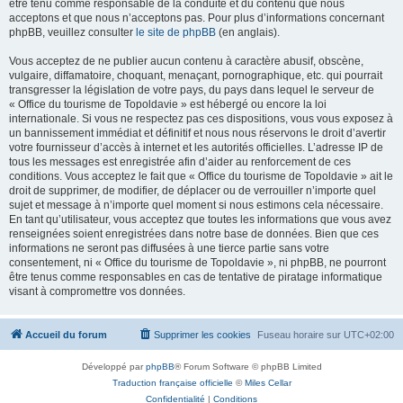
être tenu comme responsable de la conduite et du contenu que nous
acceptons et que nous n’acceptons pas. Pour plus d’informations concernant
phpBB, veuillez consulter
le site de phpBB
(en anglais).
Vous acceptez de ne publier aucun contenu à caractère abusif, obscène,
vulgaire, diffamatoire, choquant, menaçant, pornographique, etc. qui pourrait
transgresser la législation de votre pays, du pays dans lequel le serveur de
« Office du tourisme de Topoldavie » est hébergé ou encore la loi
internationale. Si vous ne respectez pas ces dispositions, vous vous exposez à
un bannissement immédiat et définitif et nous nous réservons le droit d’avertir
votre fournisseur d’accès à internet et les autorités officielles. L’adresse IP de
tous les messages est enregistrée afin d’aider au renforcement de ces
conditions. Vous acceptez le fait que « Office du tourisme de Topoldavie » ait le
droit de supprimer, de modifier, de déplacer ou de verrouiller n’importe quel
sujet et message à n’importe quel moment si nous estimons cela nécessaire.
En tant qu’utilisateur, vous acceptez que toutes les informations que vous avez
renseignées soient enregistrées dans notre base de données. Bien que ces
informations ne seront pas diffusées à une tierce partie sans votre
consentement, ni « Office du tourisme de Topoldavie », ni phpBB, ne pourront
être tenus comme responsables en cas de tentative de piratage informatique
visant à compromettre vos données.
Accueil du forum
Supprimer les cookies
Fuseau horaire sur
UTC+02:00
Développé par
phpBB
® Forum Software © phpBB Limited
Traduction française officielle
©
Miles Cellar
Confidentialité
|
Conditions