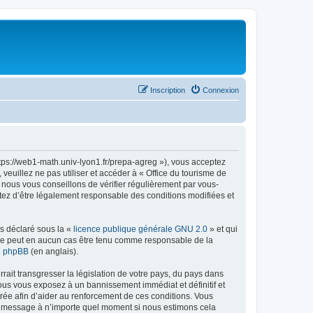
Inscription
Connexion
ttps://web1-math.univ-lyon1.fr/prepa-agreg »), vous acceptez
euillez ne pas utiliser et accéder à « Office du tourisme de
nous vous conseillons de vérifier régulièrement par vous-
ptez d’être légalement responsable des conditions modifiées et
ns déclaré sous la «
licence publique générale GNU 2.0
» et qui
ed ne peut en aucun cas être tenu comme responsable de la
de phpBB
(en anglais).
ait transgresser la législation de votre pays, du pays dans
vous vous exposez à un bannissement immédiat et définitif et
strée afin d’aider au renforcement de ces conditions. Vous
t et message à n’importe quel moment si nous estimons cela