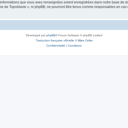
es informations que vous avez renseignées soient enregistrées dans notre base de 
isme de Topoldavie », ni phpBB, ne pourront être tenus comme responsables en cas 
Développé par
phpBB
® Forum Software © phpBB Limited
Traduction française officielle
©
Miles Cellar
Confidentialité
|
Conditions