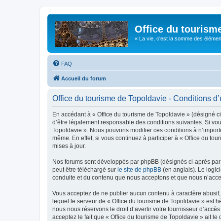
Office du tourism
« La vie, c'est la somme des éléments 
FAQ
Accueil du forum
Office du tourisme de Topoldavie - Conditions d’u
En accédant à « Office du tourisme de Topoldavie » (désigné ci-
d’être légalement responsable des conditions suivantes. Si vous
Topoldavie ». Nous pouvons modifier ces conditions à n’import
même. En effet, si vous continuez à participer à « Office du t
mises à jour.
Nos forums sont développés par phpBB (désignés ci-après par «
peut être téléchargé sur
le site de phpBB
(en anglais). Le logic
conduite et du contenu que nous acceptons et que nous n’acce
Vous acceptez de ne publier aucun contenu à caractère abusif, 
lequel le serveur de « Office du tourisme de Topoldavie » est h
nous nous réservons le droit d’avertir votre fournisseur d’accès
acceptez le fait que « Office du tourisme de Topoldavie » ait l