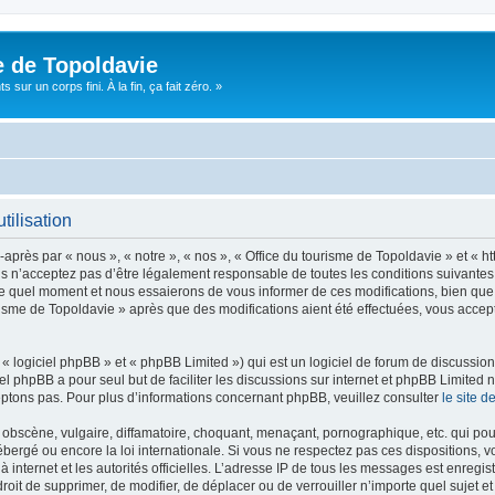
e de Topoldavie
sur un corps fini. À la fin, ça fait zéro. »
tilisation
après par « nous », « notre », « nos », « Office du tourisme de Topoldavie » et « h
 n’acceptez pas d’être légalement responsable de toutes les conditions suivantes, v
e quel moment et nous essaierons de vous informer de ces modifications, bien que 
ourisme de Topoldavie » après que des modifications aient été effectuées, vous acce
 logiciel phpBB » et « phpBB Limited ») qui est un logiciel de forum de discussio
iel phpBB a pour seul but de faciliter les discussions sur internet et phpBB Limit
ptons pas. Pour plus d’informations concernant phpBB, veuillez consulter
le site 
obscène, vulgaire, diffamatoire, choquant, menaçant, pornographique, etc. qui pourr
ébergé ou encore la loi internationale. Si vous ne respectez pas ces dispositions, 
 à internet et les autorités officielles. L’adresse IP de tous les messages est enregi
e droit de supprimer, de modifier, de déplacer ou de verrouiller n’importe quel suje