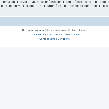
es informations que vous avez renseignées soient enregistrées dans notre base de 
isme de Topoldavie », ni phpBB, ne pourront être tenus comme responsables en cas 
Développé par
phpBB
® Forum Software © phpBB Limited
Traduction française officielle
©
Miles Cellar
Confidentialité
|
Conditions