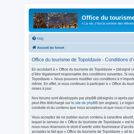
Office du tourism
« La vie, c'est la somme des éléments 
FAQ
Accueil du forum
Office du tourisme de Topoldavie - Conditions d’u
En accédant à « Office du tourisme de Topoldavie » (désigné ci-
d’être légalement responsable des conditions suivantes. Si vous
Topoldavie ». Nous pouvons modifier ces conditions à n’import
même. En effet, si vous continuez à participer à « Office du t
mises à jour.
Nos forums sont développés par phpBB (désignés ci-après par «
peut être téléchargé sur
le site de phpBB
(en anglais). Le logic
conduite et du contenu que nous acceptons et que nous n’acce
Vous acceptez de ne publier aucun contenu à caractère abusif, 
lequel le serveur de « Office du tourisme de Topoldavie » est h
nous nous réservons le droit d’avertir votre fournisseur d’accès
acceptez le fait que « Office du tourisme de Topoldavie » ait l