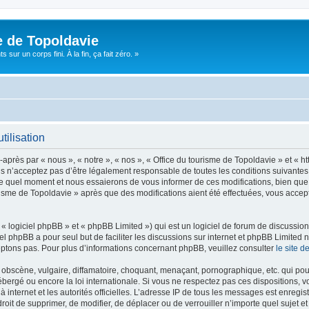
e de Topoldavie
sur un corps fini. À la fin, ça fait zéro. »
tilisation
après par « nous », « notre », « nos », « Office du tourisme de Topoldavie » et « h
 n’acceptez pas d’être légalement responsable de toutes les conditions suivantes, v
e quel moment et nous essaierons de vous informer de ces modifications, bien que 
ourisme de Topoldavie » après que des modifications aient été effectuées, vous acce
 logiciel phpBB » et « phpBB Limited ») qui est un logiciel de forum de discussio
iel phpBB a pour seul but de faciliter les discussions sur internet et phpBB Limit
ptons pas. Pour plus d’informations concernant phpBB, veuillez consulter
le site 
obscène, vulgaire, diffamatoire, choquant, menaçant, pornographique, etc. qui pourr
ébergé ou encore la loi internationale. Si vous ne respectez pas ces dispositions, 
 à internet et les autorités officielles. L’adresse IP de tous les messages est enregi
e droit de supprimer, de modifier, de déplacer ou de verrouiller n’importe quel suje