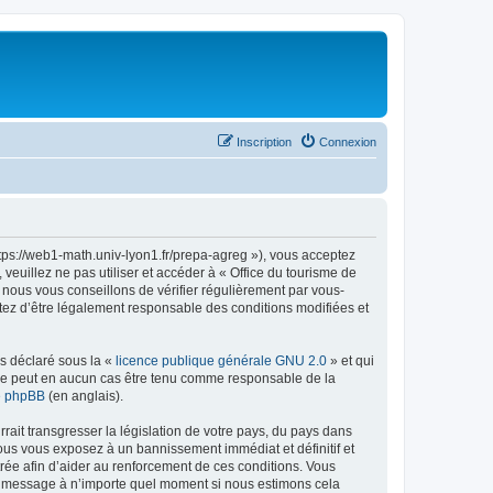
Inscription
Connexion
ttps://web1-math.univ-lyon1.fr/prepa-agreg »), vous acceptez
euillez ne pas utiliser et accéder à « Office du tourisme de
nous vous conseillons de vérifier régulièrement par vous-
ptez d’être légalement responsable des conditions modifiées et
ns déclaré sous la «
licence publique générale GNU 2.0
» et qui
ed ne peut en aucun cas être tenu comme responsable de la
de phpBB
(en anglais).
ait transgresser la législation de votre pays, du pays dans
vous vous exposez à un bannissement immédiat et définitif et
strée afin d’aider au renforcement de ces conditions. Vous
t et message à n’importe quel moment si nous estimons cela