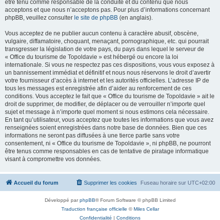
être tenu comme responsable de la conduite et du contenu que nous
acceptons et que nous n’acceptons pas. Pour plus d’informations concernant
phpBB, veuillez consulter
le site de phpBB
(en anglais).
Vous acceptez de ne publier aucun contenu à caractère abusif, obscène,
vulgaire, diffamatoire, choquant, menaçant, pornographique, etc. qui pourrait
transgresser la législation de votre pays, du pays dans lequel le serveur de
« Office du tourisme de Topoldavie » est hébergé ou encore la loi
internationale. Si vous ne respectez pas ces dispositions, vous vous exposez à
un bannissement immédiat et définitif et nous nous réservons le droit d’avertir
votre fournisseur d’accès à internet et les autorités officielles. L’adresse IP de
tous les messages est enregistrée afin d’aider au renforcement de ces
conditions. Vous acceptez le fait que « Office du tourisme de Topoldavie » ait le
droit de supprimer, de modifier, de déplacer ou de verrouiller n’importe quel
sujet et message à n’importe quel moment si nous estimons cela nécessaire.
En tant qu’utilisateur, vous acceptez que toutes les informations que vous avez
renseignées soient enregistrées dans notre base de données. Bien que ces
informations ne seront pas diffusées à une tierce partie sans votre
consentement, ni « Office du tourisme de Topoldavie », ni phpBB, ne pourront
être tenus comme responsables en cas de tentative de piratage informatique
visant à compromettre vos données.
Accueil du forum
Supprimer les cookies
Fuseau horaire sur
UTC+02:00
Développé par
phpBB
® Forum Software © phpBB Limited
Traduction française officielle
©
Miles Cellar
Confidentialité
|
Conditions