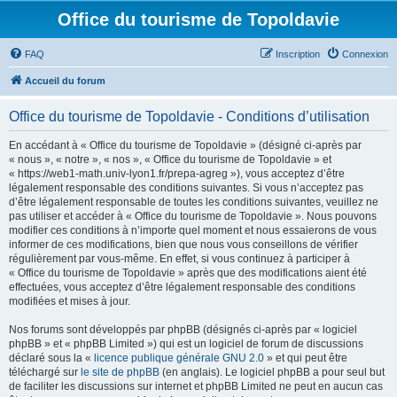
Office du tourisme de Topoldavie
FAQ
Inscription
Connexion
Accueil du forum
Office du tourisme de Topoldavie - Conditions d’utilisation
En accédant à « Office du tourisme de Topoldavie » (désigné ci-après par
« nous », « notre », « nos », « Office du tourisme de Topoldavie » et
« https://web1-math.univ-lyon1.fr/prepa-agreg »), vous acceptez d’être
légalement responsable des conditions suivantes. Si vous n’acceptez pas
d’être légalement responsable de toutes les conditions suivantes, veuillez ne
pas utiliser et accéder à « Office du tourisme de Topoldavie ». Nous pouvons
modifier ces conditions à n’importe quel moment et nous essaierons de vous
informer de ces modifications, bien que nous vous conseillons de vérifier
régulièrement par vous-même. En effet, si vous continuez à participer à
« Office du tourisme de Topoldavie » après que des modifications aient été
effectuées, vous acceptez d’être légalement responsable des conditions
modifiées et mises à jour.
Nos forums sont développés par phpBB (désignés ci-après par « logiciel
phpBB » et « phpBB Limited ») qui est un logiciel de forum de discussions
déclaré sous la «
licence publique générale GNU 2.0
» et qui peut être
téléchargé sur
le site de phpBB
(en anglais). Le logiciel phpBB a pour seul but
de faciliter les discussions sur internet et phpBB Limited ne peut en aucun cas