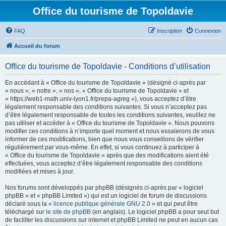
Office du tourisme de Topoldavie
FAQ
Inscription
Connexion
Accueil du forum
Office du tourisme de Topoldavie - Conditions d’utilisation
En accédant à « Office du tourisme de Topoldavie » (désigné ci-après par
« nous », « notre », « nos », « Office du tourisme de Topoldavie » et
« https://web1-math.univ-lyon1.fr/prepa-agreg »), vous acceptez d’être
légalement responsable des conditions suivantes. Si vous n’acceptez pas
d’être légalement responsable de toutes les conditions suivantes, veuillez ne
pas utiliser et accéder à « Office du tourisme de Topoldavie ». Nous pouvons
modifier ces conditions à n’importe quel moment et nous essaierons de vous
informer de ces modifications, bien que nous vous conseillons de vérifier
régulièrement par vous-même. En effet, si vous continuez à participer à
« Office du tourisme de Topoldavie » après que des modifications aient été
effectuées, vous acceptez d’être légalement responsable des conditions
modifiées et mises à jour.
Nos forums sont développés par phpBB (désignés ci-après par « logiciel
phpBB » et « phpBB Limited ») qui est un logiciel de forum de discussions
déclaré sous la «
licence publique générale GNU 2.0
» et qui peut être
téléchargé sur
le site de phpBB
(en anglais). Le logiciel phpBB a pour seul but
de faciliter les discussions sur internet et phpBB Limited ne peut en aucun cas