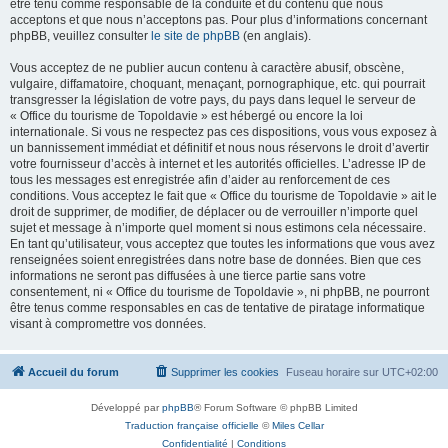
être tenu comme responsable de la conduite et du contenu que nous
acceptons et que nous n’acceptons pas. Pour plus d’informations concernant
phpBB, veuillez consulter
le site de phpBB
(en anglais).
Vous acceptez de ne publier aucun contenu à caractère abusif, obscène,
vulgaire, diffamatoire, choquant, menaçant, pornographique, etc. qui pourrait
transgresser la législation de votre pays, du pays dans lequel le serveur de
« Office du tourisme de Topoldavie » est hébergé ou encore la loi
internationale. Si vous ne respectez pas ces dispositions, vous vous exposez à
un bannissement immédiat et définitif et nous nous réservons le droit d’avertir
votre fournisseur d’accès à internet et les autorités officielles. L’adresse IP de
tous les messages est enregistrée afin d’aider au renforcement de ces
conditions. Vous acceptez le fait que « Office du tourisme de Topoldavie » ait le
droit de supprimer, de modifier, de déplacer ou de verrouiller n’importe quel
sujet et message à n’importe quel moment si nous estimons cela nécessaire.
En tant qu’utilisateur, vous acceptez que toutes les informations que vous avez
renseignées soient enregistrées dans notre base de données. Bien que ces
informations ne seront pas diffusées à une tierce partie sans votre
consentement, ni « Office du tourisme de Topoldavie », ni phpBB, ne pourront
être tenus comme responsables en cas de tentative de piratage informatique
visant à compromettre vos données.
Accueil du forum
Supprimer les cookies
Fuseau horaire sur
UTC+02:00
Développé par
phpBB
® Forum Software © phpBB Limited
Traduction française officielle
©
Miles Cellar
Confidentialité
|
Conditions