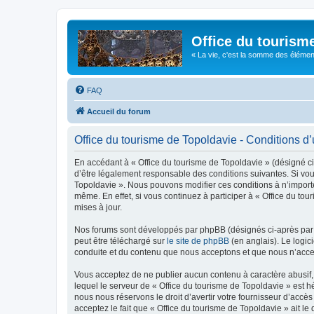
Office du tourism
« La vie, c'est la somme des éléments 
FAQ
Accueil du forum
Office du tourisme de Topoldavie - Conditions d’u
En accédant à « Office du tourisme de Topoldavie » (désigné ci-
d’être légalement responsable des conditions suivantes. Si vous
Topoldavie ». Nous pouvons modifier ces conditions à n’import
même. En effet, si vous continuez à participer à « Office du t
mises à jour.
Nos forums sont développés par phpBB (désignés ci-après par «
peut être téléchargé sur
le site de phpBB
(en anglais). Le logic
conduite et du contenu que nous acceptons et que nous n’acce
Vous acceptez de ne publier aucun contenu à caractère abusif, 
lequel le serveur de « Office du tourisme de Topoldavie » est h
nous nous réservons le droit d’avertir votre fournisseur d’accès
acceptez le fait que « Office du tourisme de Topoldavie » ait l