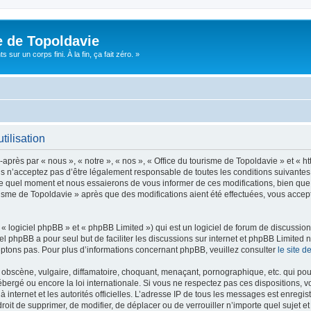
e de Topoldavie
sur un corps fini. À la fin, ça fait zéro. »
tilisation
après par « nous », « notre », « nos », « Office du tourisme de Topoldavie » et « h
 n’acceptez pas d’être légalement responsable de toutes les conditions suivantes, v
e quel moment et nous essaierons de vous informer de ces modifications, bien que 
ourisme de Topoldavie » après que des modifications aient été effectuées, vous acce
 logiciel phpBB » et « phpBB Limited ») qui est un logiciel de forum de discussio
iel phpBB a pour seul but de faciliter les discussions sur internet et phpBB Limit
ptons pas. Pour plus d’informations concernant phpBB, veuillez consulter
le site 
obscène, vulgaire, diffamatoire, choquant, menaçant, pornographique, etc. qui pourr
ébergé ou encore la loi internationale. Si vous ne respectez pas ces dispositions, 
 à internet et les autorités officielles. L’adresse IP de tous les messages est enregi
e droit de supprimer, de modifier, de déplacer ou de verrouiller n’importe quel suje