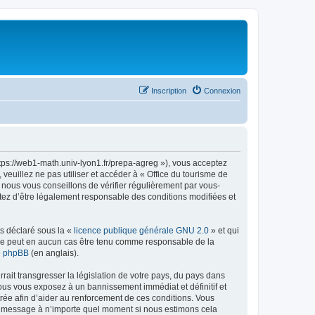
Inscription
Connexion
ttps://web1-math.univ-lyon1.fr/prepa-agreg »), vous acceptez
euillez ne pas utiliser et accéder à « Office du tourisme de
nous vous conseillons de vérifier régulièrement par vous-
ptez d’être légalement responsable des conditions modifiées et
ns déclaré sous la «
licence publique générale GNU 2.0
» et qui
ed ne peut en aucun cas être tenu comme responsable de la
de phpBB
(en anglais).
ait transgresser la législation de votre pays, du pays dans
vous vous exposez à un bannissement immédiat et définitif et
strée afin d’aider au renforcement de ces conditions. Vous
t et message à n’importe quel moment si nous estimons cela