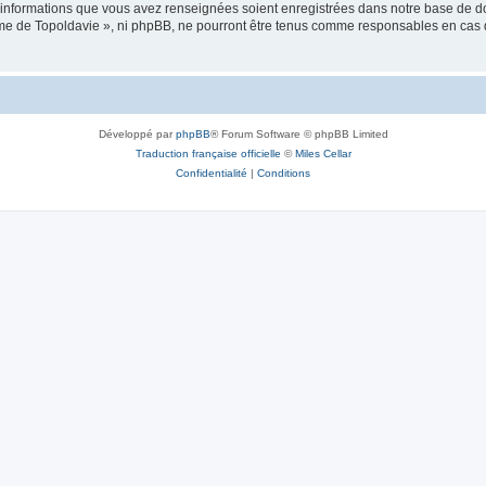
es informations que vous avez renseignées soient enregistrées dans notre base de 
isme de Topoldavie », ni phpBB, ne pourront être tenus comme responsables en cas 
Développé par
phpBB
® Forum Software © phpBB Limited
Traduction française officielle
©
Miles Cellar
Confidentialité
|
Conditions