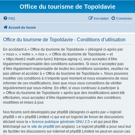
Office du tourisme de Topoldavie
FAQ
Inscription
Connexion
Accueil du forum
Office du tourisme de Topoldavie - Conditions d’utilisation
En accédant à « Office du tourisme de Topoldavie » (désigné ci-après par
« nous », « notre », « nos », « Office du tourisme de Topoldavie » et
« https://web1-math.univ-lyon1.fr/prepa-agreg »), vous acceptez d’être
légalement responsable des conditions suivantes. Si vous n’acceptez pas
d’être légalement responsable de toutes les conditions suivantes, veuillez ne
pas utiliser et accéder à « Office du tourisme de Topoldavie ». Nous pouvons
modifier ces conditions à n’importe quel moment et nous essaierons de vous
informer de ces modifications, bien que nous vous conseillons de vérifier
régulièrement par vous-même. En effet, si vous continuez à participer à
« Office du tourisme de Topoldavie » après que des modifications aient été
effectuées, vous acceptez d’être légalement responsable des conditions
modifiées et mises à jour.
Nos forums sont développés par phpBB (désignés ci-après par « logiciel
phpBB » et « phpBB Limited ») qui est un logiciel de forum de discussions
déclaré sous la «
licence publique générale GNU 2.0
» et qui peut être
téléchargé sur
le site de phpBB
(en anglais). Le logiciel phpBB a pour seul but
de faciliter les discussions sur internet et phpBB Limited ne peut en aucun cas