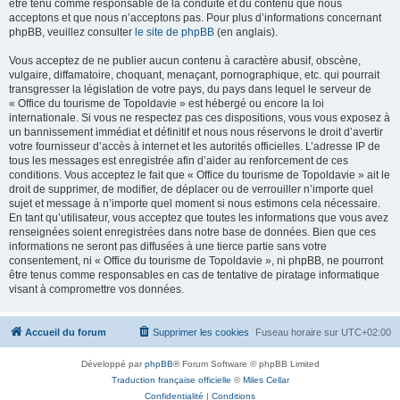
être tenu comme responsable de la conduite et du contenu que nous
acceptons et que nous n’acceptons pas. Pour plus d’informations concernant
phpBB, veuillez consulter
le site de phpBB
(en anglais).
Vous acceptez de ne publier aucun contenu à caractère abusif, obscène,
vulgaire, diffamatoire, choquant, menaçant, pornographique, etc. qui pourrait
transgresser la législation de votre pays, du pays dans lequel le serveur de
« Office du tourisme de Topoldavie » est hébergé ou encore la loi
internationale. Si vous ne respectez pas ces dispositions, vous vous exposez à
un bannissement immédiat et définitif et nous nous réservons le droit d’avertir
votre fournisseur d’accès à internet et les autorités officielles. L’adresse IP de
tous les messages est enregistrée afin d’aider au renforcement de ces
conditions. Vous acceptez le fait que « Office du tourisme de Topoldavie » ait le
droit de supprimer, de modifier, de déplacer ou de verrouiller n’importe quel
sujet et message à n’importe quel moment si nous estimons cela nécessaire.
En tant qu’utilisateur, vous acceptez que toutes les informations que vous avez
renseignées soient enregistrées dans notre base de données. Bien que ces
informations ne seront pas diffusées à une tierce partie sans votre
consentement, ni « Office du tourisme de Topoldavie », ni phpBB, ne pourront
être tenus comme responsables en cas de tentative de piratage informatique
visant à compromettre vos données.
Accueil du forum
Supprimer les cookies
Fuseau horaire sur
UTC+02:00
Développé par
phpBB
® Forum Software © phpBB Limited
Traduction française officielle
©
Miles Cellar
Confidentialité
|
Conditions