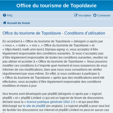
Office du tourisme de Topoldavie
FAQ
Inscription
Connexion
Accueil du forum
Office du tourisme de Topoldavie - Conditions d’utilisation
En accédant à « Office du tourisme de Topoldavie » (désigné ci-après par
« nous », « notre », « nos », « Office du tourisme de Topoldavie » et
« https://web1-math.univ-lyon1.fr/prepa-agreg »), vous acceptez d’être
légalement responsable des conditions suivantes. Si vous n’acceptez pas
d’être légalement responsable de toutes les conditions suivantes, veuillez ne
pas utiliser et accéder à « Office du tourisme de Topoldavie ». Nous pouvons
modifier ces conditions à n’importe quel moment et nous essaierons de vous
informer de ces modifications, bien que nous vous conseillons de vérifier
régulièrement par vous-même. En effet, si vous continuez à participer à
« Office du tourisme de Topoldavie » après que des modifications aient été
effectuées, vous acceptez d’être légalement responsable des conditions
modifiées et mises à jour.
Nos forums sont développés par phpBB (désignés ci-après par « logiciel
phpBB » et « phpBB Limited ») qui est un logiciel de forum de discussions
déclaré sous la «
licence publique générale GNU 2.0
» et qui peut être
téléchargé sur
le site de phpBB
(en anglais). Le logiciel phpBB a pour seul but
de faciliter les discussions sur internet et phpBB Limited ne peut en aucun cas