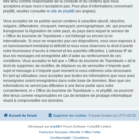
être tenu comme responsable de la conduite et du contenu que nous
acceptons et que nous n’acceptons pas. Pour plus d’informations concernant
phpBB, veuillez consulter
le site de phpBB
(en anglais).
Vous acceptez de ne publier aucun contenu à caractère abusif, obscène,
vulgaire, diffamatoire, choquant, menaçant, pornographique, etc. qui pourrait
transgresser la législation de votre pays, du pays dans lequel le serveur de
« Office du tourisme de Topoldavie » est hébergé ou encore la loi
internationale. Si vous ne respectez pas ces dispositions, vous vous exposez à
un bannissement immédiat et définitif et nous nous réservons le droit d’avertir
votre fournisseur d’accès à internet et les autorités officielles. L’adresse IP de
tous les messages est enregistrée afin d’aider au renforcement de ces
conditions. Vous acceptez le fait que « Office du tourisme de Topoldavie » ait le
droit de supprimer, de modifier, de déplacer ou de verrouiller n’importe quel
sujet et message à n’importe quel moment si nous estimons cela nécessaire.
En tant qu’utilisateur, vous acceptez que toutes les informations que vous avez
renseignées soient enregistrées dans notre base de données. Bien que ces
informations ne seront pas diffusées à une tierce partie sans votre
consentement, ni « Office du tourisme de Topoldavie », ni phpBB, ne pourront
être tenus comme responsables en cas de tentative de piratage informatique
visant à compromettre vos données.
Accueil du forum
Supprimer les cookies
Fuseau horaire sur
UTC+02:00
Développé par
phpBB
® Forum Software © phpBB Limited
Traduction française officielle
©
Miles Cellar
Confidentialité
|
Conditions