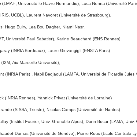
te (LMAH, Université le Havre Normandie), Luca Nenna (Université Pari
(LIRIS, UCBL), Laurent Navoret (Université de Strasbourg).
: Hugo Eulry, Lea Bou Dagher, Niami Nasr.
MT, Université Paul Sabatier), Karine Beauchard (ENS Rennes).
egaray (INRIA Bordeaux), Laure Giovangigli (ENSTA Paris).
(I2M, Aix-Marseille Université),
 (INRIA Paris) , Nabil Bedjaoui (LAMFA, Université de Picardie Jules 
k (INRIA Rennes), Yannick Privat (Université de Lorraine)
ande (SISSA, Trieste), Nicolas Camps (Université de Nantes)
lay (Institut Fourier, Univ. Grenoble Alpes), Dorin Bucur (LAMA, Univ
audet-Dumas (Université de Genève), Pierre Roux (Ecole Centrale Ly