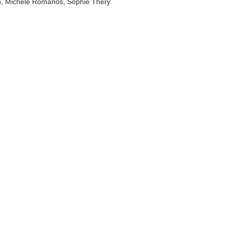
an, Michèle Romanos, Sophie Théry.