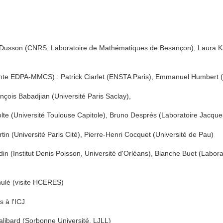
 Dusson (CNRS, Laboratoire de Mathématiques de Besançon), Laura K
nte EDPA-MMCS) : Patrick Ciarlet (ENSTA Paris), Emmanuel Humbert (
çois Babadjian (Université Paris Saclay),
te (Université Toulouse Capitole), Bruno Després (Laboratoire Jacque
tin (Université Paris Cité), Pierre-Henri Cocquet (Université de Pau)
din (Institut Denis Poisson, Université d'Orléans), Blanche Buet (Labo
nulé (visite HCERES)
 à l'ICJ
libard (Sorbonne Université, LJLL)