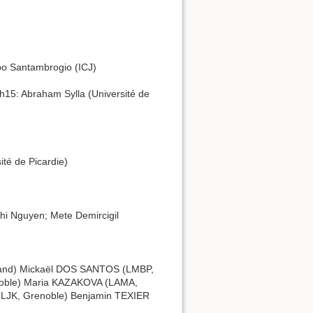
ppo Santambrogio (ICJ)
15: Abraham Sylla (Université de
té de Picardie)
hi Nguyen; Mete Demircigil
rand) Mickaël DOS SANTOS (LMBP,
noble) Maria KAZAKOVA (LAMA,
(LJK, Grenoble) Benjamin TEXIER