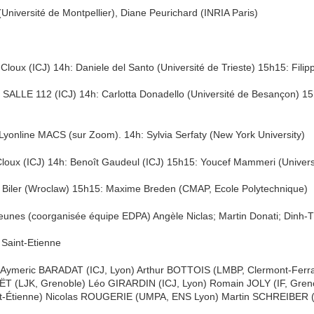
(Université de Montpellier), Diane Peurichard (INRIA Paris)
oux (ICJ) 14h: Daniele del Santo (Université de Trieste) 15h15: Fili
ALLE 112 (ICJ) 14h: Carlotta Donadello (Université de Besançon) 15h
yonline MACS (sur Zoom). 14h: Sylvia Serfaty (New York University)
oux (ICJ) 14h: Benoît Gaudeul (ICJ) 15h15: Youcef Mammeri (Universi
 Biler (Wroclaw) 15h15: Maxime Breden (CMAP, Ecole Polytechnique)
unes (coorganisée équipe EDPA) Angèle Niclas; Martin Donati; Dinh-T
Saint-Etienne
Aymeric BARADAT (ICJ, Lyon) Arthur BOTTOIS (LMBP, Clermont-Fer
ËT (LJK, Grenoble) Léo GIRARDIN (ICJ, Lyon) Romain JOLY (IF, Gre
int-Étienne) Nicolas ROUGERIE (UMPA, ENS Lyon) Martin SCHREIBER 