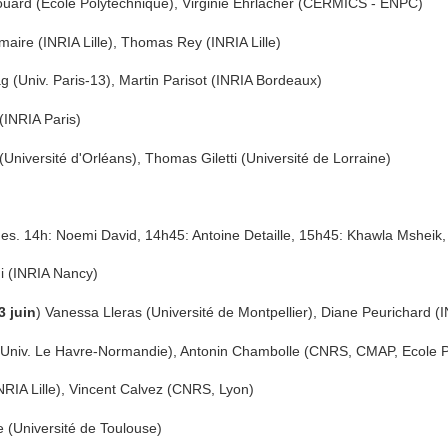
uard (Ecole Polytechnique), Virginie Ehrlacher (CERMICS - ENPC)
ire (INRIA Lille), Thomas Rey (INRIA Lille)
(Univ. Paris-13), Martin Parisot (INRIA Bordeaux)
(INRIA Paris)
(Université d'Orléans), Thomas Giletti (Université de Lorraine)
nes. 14h: Noemi David, 14h45: Antoine Detaille, 15h45: Khawla Msheik,
 (INRIA Nancy)
3 juin
) Vanessa Lleras (Université de Montpellier), Diane Peurichard (I
 (Univ. Le Havre-Normandie), Antonin Chambolle (CNRS, CMAP, Ecole P
RIA Lille), Vincent Calvez (CNRS, Lyon)
 (Université de Toulouse)