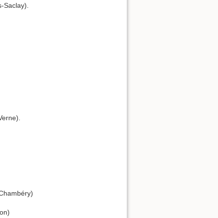
s-Saclay).
Verne).
. Chambéry)
on)