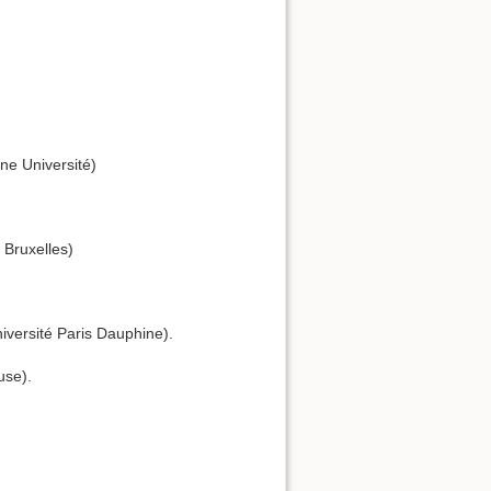
ne Université)
 Bruxelles)
versité Paris Dauphine).
use).