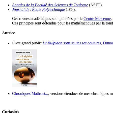
Annales de la Faculté des Sciences de Toulouse
(ASFT),
Journal de l'École Polytechnique
(JEP).
Ces revues académiques sont publiées par le
Centre Mersenne
,
Ces principes sont défendus pour les mathématiques par la fon
Autrice
Livre grand public
Le Rulpidon sous toutes ses coutures
,
Duno
Chroniques Maths et...
, versions étendues de mes chroniques 
Curiosités