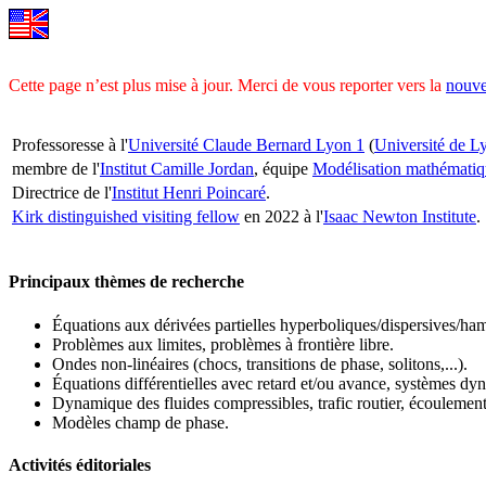
Cette page n’est plus mise à jour. Merci de vous reporter vers la
nouve
Professoresse à l'
Université Claude Bernard Lyon 1
(
Université de L
membre de l'
Institut Camille Jordan
, équipe
Modélisation mathématiqu
Directrice de l'
Institut Henri Poincaré
.
Kirk distinguished visiting fellow
en 2022 à l'
Isaac Newton Institute
.
Principaux thèmes de recherche
Équations aux dérivées partielles hyperboliques/dispersives/ha
Problèmes aux limites, problèmes à frontière libre.
Ondes non-linéaires (chocs, transitions de phase, solitons,...).
Équations différentielles avec retard et/ou avance, systèmes dy
Dynamique des fluides compressibles, trafic routier, écoulements
Modèles champ de phase.
Activités éditoriales