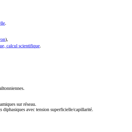
lle
.
yon
),
e, calcul scientifique
.
miltonniennes.
namiques sur réseau.
 diphasiques avec tension superficielle/capillarité.