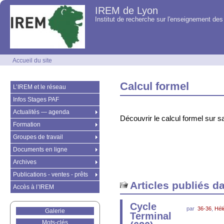
IREM de Lyon
Institut de recherche sur l'enseignement d
Accueil du site
Calcul formel
L’IREM et le réseau
Infos Stages PAF
Actualités — agenda
Découvrir le calcul formel sur sa
Formation
Groupes de travail
Documents en ligne
Archives
Publications - ventes - prêts
Articles publiés d
Accès à l’IREM
Cycle
par
36-36
,
Hél
Galerie
Terminal
Mots-clés