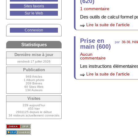
(620)
Sites favoris
1 commentaire
Sur le Web
Des outils de calcul formel po
Lire la suite de l'article
Connexion
Prise en
par
36-36
,
Hél
Statistiques
main (600)
Aucun
Dernière mise à jour
commentaire
vendredi 17 juillet 2026
Les instructions élémentaires
Publication
Lire la suite de l'article
949 Articles
1 Album photo
209 Brèves
60 Sites Web
134 Auteurs
Visites
229 aujourd'hui
455 hier
2931125 depuis le début
34 visiteurs actuellement connectés