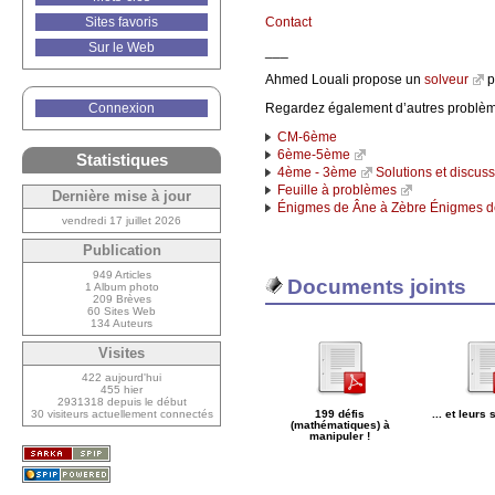
Sites favoris
Contact
Sur le Web
___
Ahmed Louali propose un
solveur
p
Connexion
Regardez également d’autres problèm
CM-6ème
6ème-5ème
Statistiques
4ème - 3ème
Solutions et discus
Feuille à problèmes
Dernière mise à jour
Énigmes de Âne à Zèbre
Énigmes d
vendredi 17 juillet 2026
Publication
949 Articles
Documents joints
1 Album photo
209 Brèves
60 Sites Web
134 Auteurs
Visites
422 aujourd'hui
455 hier
2931318 depuis le début
30 visiteurs actuellement connectés
199 défis
... et leurs 
(mathématiques) à
manipuler !