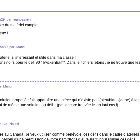
29, par jeanbastien
r du matériel complet !
eux !
5h30, par Marie
ériel si intéressant et utile dans ma classe !
ons noirs pour le défi 90 "Twickenham". Dans le fichiers jetons , je ne trouve que le
par Manu
 solution proposée fait apparaître une pièce qui n’existe pas (bleu/blanc/jaune) à la
t de même une solution au défi... (pas encore trouvée ici en tout cas !)
, par Hourri
re au Canada. Je veux utiliser, comme bénévole, ces défis dans le cadre d’atelier
i besoin d’une permission de votre part (droits d’auteurs ?) pour utiliser ces défis.