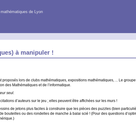
es mathématiques de Lyon
ues) à manipuler !
nt proposés lors de clubs mathématiques, expositions mathématiques, ... Le groupe 
on des Mathématiques et de l’informatique.
eur seul.
tations d’auteurs sur le jeu ; elles peuvent être affichées sur les murs !
ins de jetons plus faciles à construire que les pièces des puzzles (bien particuli
 bouteilles ou des rondelles de manche à balai scié ! (Pour des questions d’optimi
mérique.)