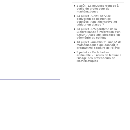
2 août - La nouvelle trousse à
outils du professeur de
mathématiques
24 juillet - Grist, service
souverain de gestion de
données : une alternative au
tableur en classe ?
23 juillet - L'Algorithme de la
Bienveillance : Intégration d'un
tuteur IA face aux blocages en
géométrie au collège
13 juillet - aimaths.fr : une IA de
mathématiques qui connaît le
programme scolaire de l'élève
9 juillet - « De la bêtise
artificielle » : notes de lecture à
l'usage des professeurs de
Mathématiques