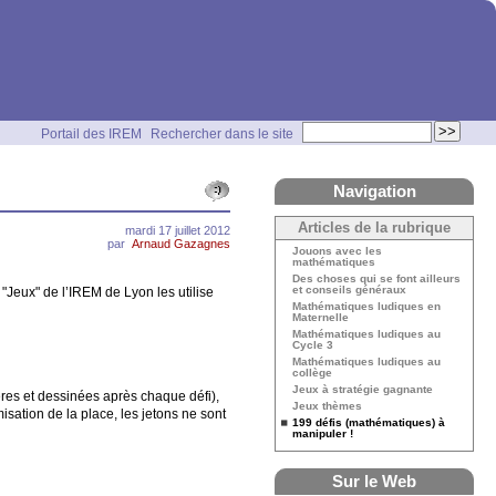
Portail des IREM
Rechercher dans le site
Navigation
Articles de la rubrique
mardi 17 juillet 2012
par
Arnaud Gazagnes
Jouons avec les
mathématiques
Des choses qui se font ailleurs
et conseils généraux
"Jeux" de l’IREM de Lyon les utilise
Mathématiques ludiques en
Maternelle
Mathématiques ludiques au
Cycle 3
Mathématiques ludiques au
collège
Jeux à stratégie gagnante
ères et dessinées après chaque défi),
Jeux thèmes
sation de la place, les jetons ne sont
199 défis (mathématiques) à
manipuler !
Sur le Web