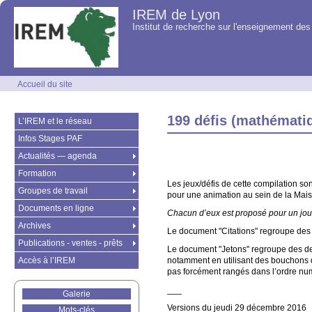
IREM de Lyon
Institut de recherche sur l'enseignement d
Accueil du site
199 défis (mathématiq
L’IREM et le réseau
Infos Stages PAF
Actualités — agenda
Formation
Les jeux/défis de cette compilation so
Groupes de travail
pour une animation au sein de la Mais
Documents en ligne
Chacun d’eux est proposé pour un jou
Archives
Le document "Citations" regroupe des ci
Publications - ventes - prêts
Le document "Jetons" regroupe des dess
Accès à l’IREM
notamment en utilisant des bouchons de
pas forcément rangés dans l’ordre nu
___
Galerie
Versions du jeudi 29 décembre 2016
Mots-clés